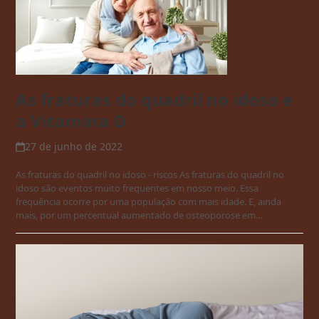
As fraturas do quadril no idoso e
a Vitamina D
27 de junho de 2022
As fraturas do quadril no idoso - riscos As fraturas do quadril no
idoso são eventos muito frequentes em nosso meio. Essa
frequência ocorre por uma população com mais idade. E, ainda
mais, por um percentual aumentado de osteoporose em…