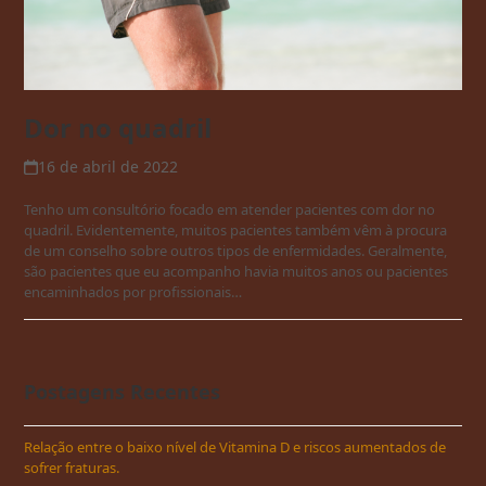
Dor no quadril
16 de abril de 2022
Tenho um consultório focado em atender pacientes com dor no
quadril. Evidentemente, muitos pacientes também vêm à procura
de um conselho sobre outros tipos de enfermidades. Geralmente,
são pacientes que eu acompanho havia muitos anos ou pacientes
encaminhados por profissionais…
Postagens Recentes
Relação entre o baixo nível de Vitamina D e riscos aumentados de
sofrer fraturas.