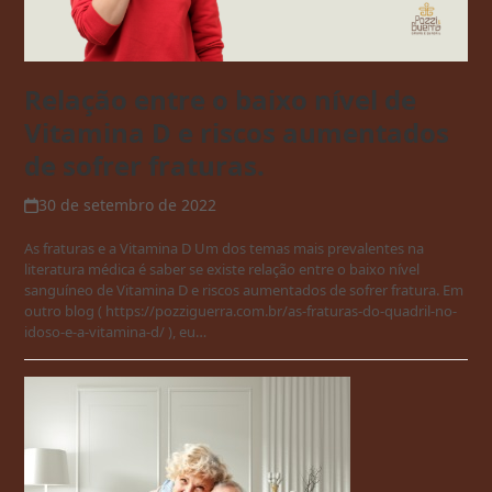
Relação entre o baixo nível de
Vitamina D e riscos aumentados
de sofrer fraturas.
30 de setembro de 2022
As fraturas e a Vitamina D Um dos temas mais prevalentes na
literatura médica é saber se existe relação entre o baixo nível
sanguíneo de Vitamina D e riscos aumentados de sofrer fratura. Em
outro blog ( https://pozziguerra.com.br/as-fraturas-do-quadril-no-
idoso-e-a-vitamina-d/ ), eu…