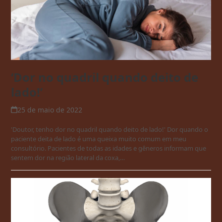
‘Dor no quadril quando deito de
lado!’
25 de maio de 2022
'Doutor, tenho dor no quadril quando deito de lado!' Dor quando o
paciente deita de lado é uma queixa muito comum em meu
consultório. Pacientes de todas as idades e gêneros informam que
sentem dor na região lateral da coxa,…